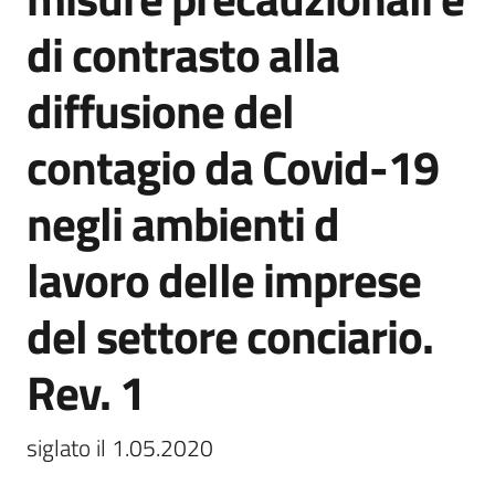
e
di contrasto alla
vigilanza
diffusione del
Servizi
contagio da Covid-19
per
la
negli ambienti d
sicurezza
lavoro delle imprese
Ambiti
del settore conciario.
Rev. 1
INAIL
siglato il 1.05.2020