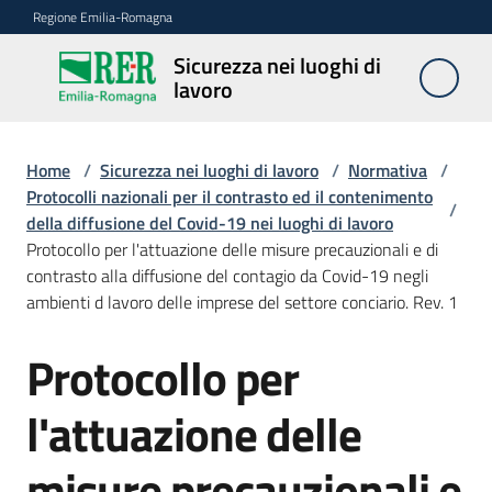
Vai al contenuto
Vai alla navigazione
Vai al footer
Regione Emilia-Romagna
Sicurezza nei luoghi di
Sicurezza
lavoro
nei
luoghi di
lavoro
Home
/
Sicurezza nei luoghi di lavoro
/
Normativa
/
Protocolli nazionali per il contrasto ed il contenimento
/
della diffusione del Covid-19 nei luoghi di lavoro
Protocollo per l'attuazione delle misure precauzionali e di
Notizie
contrasto alla diffusione del contagio da Covid-19 negli
ambienti d lavoro delle imprese del settore conciario. Rev. 1
Sicurezza
nelle
Protocollo per
costruzioni
l'attuazione delle
Coordinamento
misure precauzionali e
prevenzione