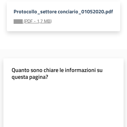
Protocollo_settore conciario_01052020.pdf
(
PDF
-
1,7 MB
)
Regione
Emilia-
Romagna
Regione
Novità
Quanto sono chiare le informazioni su
questa pagina?
Servizi
Valuta da 1 a 5 stelle
Leggi Atti Bandi
Argomenti