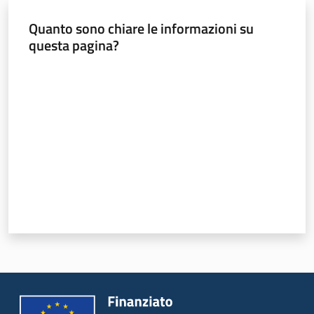
e
Quanto sono chiare le informazioni su
vigilanza
questa pagina?
Valuta da 1 a 5 stelle
Servizi
per
la
sicurezza
Ambiti
INAIL