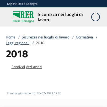
Vai al contenuto
Vai alla navigazione
Vai al footer
Regione Emilia-Romagna
Sicurezza nei luoghi di
Sicurezza
lavoro
nei
luoghi di
lavoro
Home
/
Sicurezza nei luoghi di lavoro
/
Normativa
/
Leggi regionali
/
2018
2018
Notizie
Condividi
Vedi azioni
Sicurezza
nelle
costruzioni
Ultimo aggiornamento
:
28-02-2022 12:28
Coordinamento
prevenzione