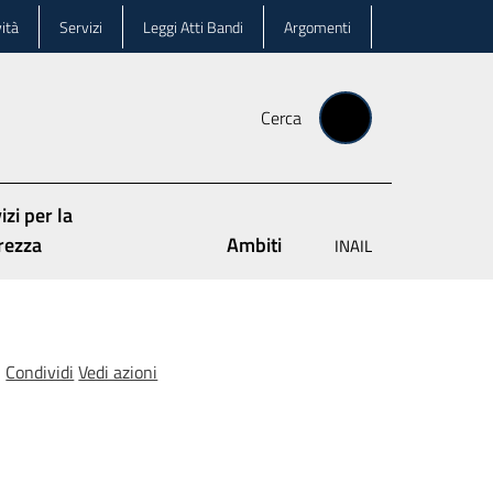
ità
Servizi
Leggi Atti Bandi
Argomenti
Cerca
izi per la
rezza
Ambiti
INAIL
Condividi
Vedi azioni