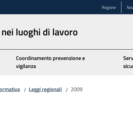
Regione
Nov
nei luoghi di lavoro
Coordinamento prevenzione e
Serv
vigilanza
sicu
ormativa
Leggi regionali
2009
/
/