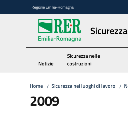
Vai al contenuto
Vai alla navigazione
Vai al footer
Regione Emilia-Romagna
Sicurezza 
Sicurezza nelle
Notizie
costruzioni
Home
Sicurezza nei luoghi di lavoro
N
/
/
2009