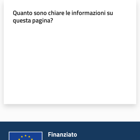
e
Quanto sono chiare le informazioni su
vigilanza
questa pagina?
Valuta da 1 a 5 stelle
Servizi
per
la
sicurezza
Ambiti
INAIL