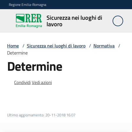
Vai al contenuto
Vai alla navigazione
Vai al footer
Regione Emilia-Romagna
Sicurezza nei luoghi di
Sicurezza
lavoro
nei
luoghi di
lavoro
Home
/
Sicurezza nei luoghi di lavoro
/
Normativa
/
Determine
Determine
Notizie
Condividi
Vedi azioni
Sicurezza
nelle
costruzioni
Ultimo aggiornamento
:
20-11-2018 16:07
Coordinamento
prevenzione