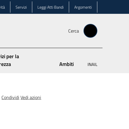
ità
Servizi
Leggi Atti Bandi
Argomenti
Cerca
izi per la
rezza
Ambiti
INAIL
Condividi
Vedi azioni