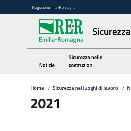
Vai al contenuto
Vai alla navigazione
Vai al footer
Regione Emilia-Romagna
Sicurezza 
Sicurezza nelle
Notizie
costruzioni
Home
Sicurezza nei luoghi di lavoro
N
/
/
2021