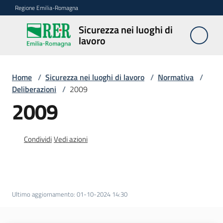
Vai al contenuto
Vai alla navigazione
Vai al footer
Regione Emilia-Romagna
Sicurezza nei luoghi di
Sicurezza
lavoro
nei
luoghi di
lavoro
Home
/
Sicurezza nei luoghi di lavoro
/
Normativa
/
Deliberazioni
/
2009
2009
Notizie
Condividi
Vedi azioni
Sicurezza
nelle
costruzioni
Ultimo aggiornamento
:
01-10-2024 14:30
Coordinamento
prevenzione