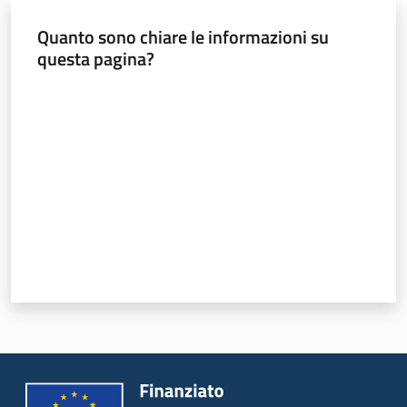
e
Quanto sono chiare le informazioni su
vigilanza
questa pagina?
Valuta da 1 a 5 stelle
Servizi
per
la
sicurezza
Ambiti
INAIL