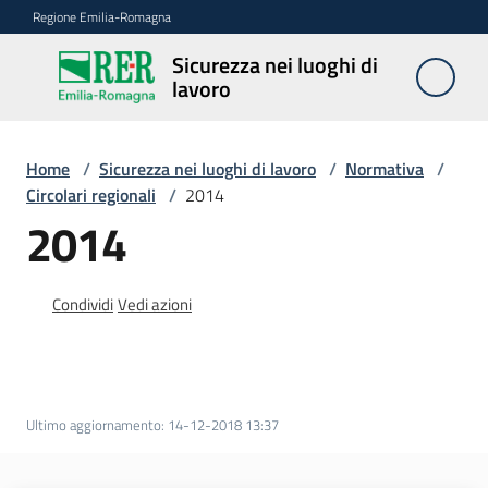
Vai al contenuto
Vai alla navigazione
Vai al footer
Regione Emilia-Romagna
Sicurezza nei luoghi di
Sicurezza
lavoro
nei
luoghi di
lavoro
Home
/
Sicurezza nei luoghi di lavoro
/
Normativa
/
Circolari regionali
/
2014
2014
Notizie
Condividi
Vedi azioni
Sicurezza
nelle
costruzioni
Ultimo aggiornamento
:
14-12-2018 13:37
Coordinamento
prevenzione