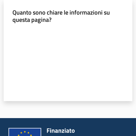
e
Quanto sono chiare le informazioni su
vigilanza
questa pagina?
Valuta da 1 a 5 stelle
Servizi
per
la
sicurezza
Ambiti
INAIL