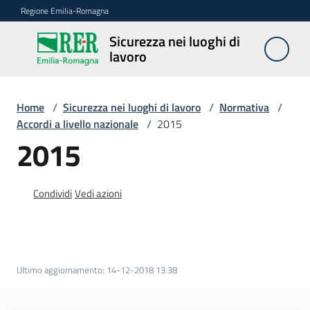
Vai al contenuto
Vai alla navigazione
Vai al footer
Regione Emilia-Romagna
Sicurezza nei luoghi di
Sicurezza
lavoro
nei
luoghi di
lavoro
Home
/
Sicurezza nei luoghi di lavoro
/
Normativa
/
Accordi a livello nazionale
/
2015
2015
Notizie
Condividi
Vedi azioni
Sicurezza
nelle
costruzioni
Ultimo aggiornamento
:
14-12-2018 13:38
Coordinamento
prevenzione