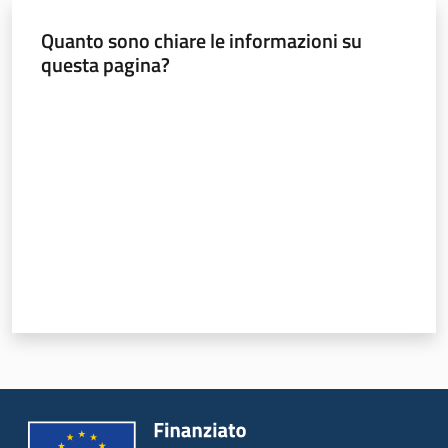
e
Quanto sono chiare le informazioni su
vigilanza
questa pagina?
Valuta da 1 a 5 stelle
Servizi
per
la
sicurezza
Ambiti
INAIL