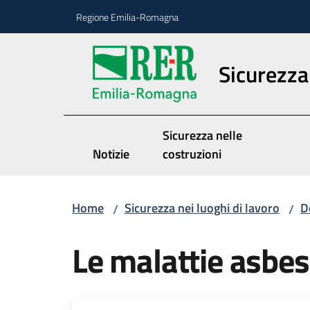
Vai al contenuto
Vai alla navigazione
Vai al footer
Regione Emilia-Romagna
Sicurezza 
Sicurezza nelle
Notizie
costruzioni
Home
Sicurezza nei luoghi di lavoro
D
/
/
Le malattie asbes