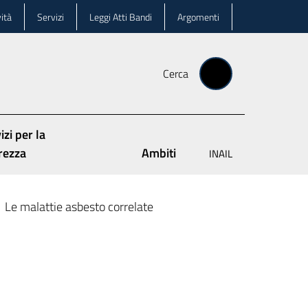
ità
Servizi
Leggi Atti Bandi
Argomenti
Cerca
izi per la
rezza
Ambiti
INAIL
Le malattie asbesto correlate