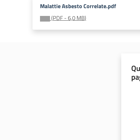
Malattie Asbesto Correlate.pdf
(
PDF
-
6,0 MB
)
Qu
pa
Valut