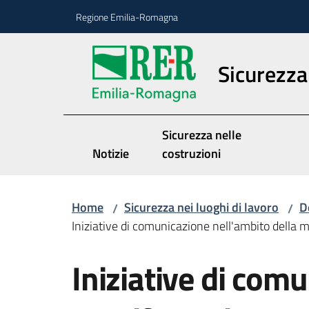
Vai al contenuto
Vai alla navigazione
Vai al footer
Regione Emilia-Romagna
Sicurezza 
Sicurezza nelle
Notizie
costruzioni
Home
Sicurezza nei luoghi di lavoro
D
/
/
Iniziative di comunicazione nell'ambito dell
Iniziative di com