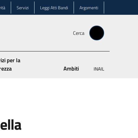
ità
Servizi
Leggi Atti Bandi
Argomenti
Cerca
izi per la
rezza
Ambiti
INAIL
ella