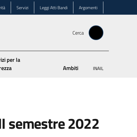
ità
Servizi
Leggi Atti Bandi
Argomenti
Cerca
izi per la
rezza
Ambiti
INAIL
 II semestre 2022