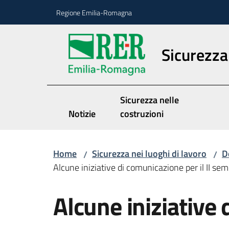
Vai al contenuto
Vai alla navigazione
Vai al footer
Regione Emilia-Romagna
Sicurezza 
Sicurezza nelle
Notizie
costruzioni
Home
Sicurezza nei luoghi di lavoro
D
/
/
Alcune iniziative di comunicazione per il II s
Alcune iniziative