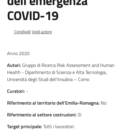
dell’emergenza
e
COVID-19
vigilanza
Condividi
Vedi azioni
Servizi
per
la
Anno 2020
sicurezza
Autori:
Gruppo di Ricerca Risk Assessment and Human
Health - Dipartimento di Scienza e Alta Tecnologia,
Ambiti
Università degli Studi dell’Insubria – Como
Curatori:
-
Riferimento al territorio dell’Emilia-Romagna:
No
Riferimento al settore costruzioni:
Sì
INAIL
Target principale:
Tutti i lavoratori.