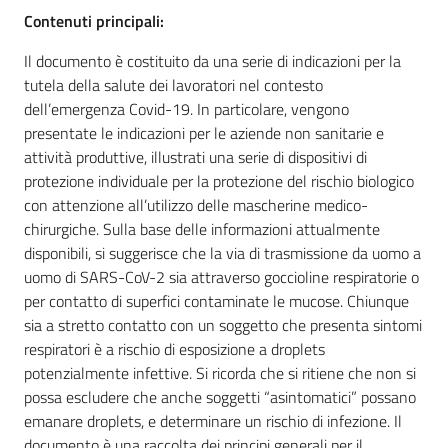
Contenuti principali:
Il documento è costituito da una serie di indicazioni per la
Regione
tutela della salute dei lavoratori nel contesto
Emilia-
dell’emergenza Covid-19. In particolare, vengono
Romagna
presentate le indicazioni per le aziende non sanitarie e
attività produttive, illustrati una serie di dispositivi di
Regione
protezione individuale per la protezione del rischio biologico
con attenzione all’utilizzo delle mascherine medico-
chirurgiche. Sulla base delle informazioni attualmente
Novità
disponibili, si suggerisce che la via di trasmissione da uomo a
uomo di SARS-CoV-2 sia attraverso goccioline respiratorie o
Servizi
per contatto di superfici contaminate le mucose. Chiunque
sia a stretto contatto con un soggetto che presenta sintomi
Leggi Atti Bandi
respiratori è a rischio di esposizione a droplets
potenzialmente infettive. Si ricorda che si ritiene che non si
possa escludere che anche soggetti “asintomatici” possano
emanare droplets, e determinare un rischio di infezione. Il
Argomenti
documento è una raccolta dei principi generali per il