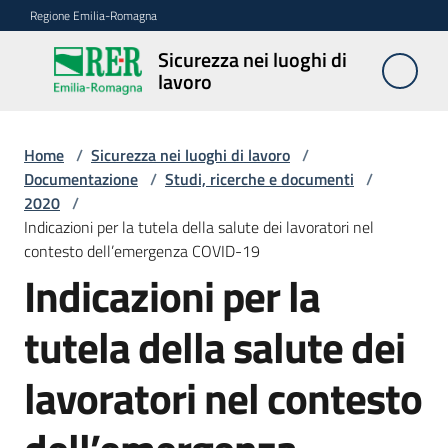
Vai al contenuto
Vai alla navigazione
Vai al footer
Regione Emilia-Romagna
Sicurezza nei luoghi di
Sicurezza
lavoro
nei
luoghi di
lavoro
Home
/
Sicurezza nei luoghi di lavoro
/
Documentazione
/
Studi, ricerche e documenti
/
2020
/
Indicazioni per la tutela della salute dei lavoratori nel
Notizie
contesto dell’emergenza COVID-19
Indicazioni per la
Sicurezza
nelle
tutela della salute dei
costruzioni
lavoratori nel contesto
Coordinamento
prevenzione