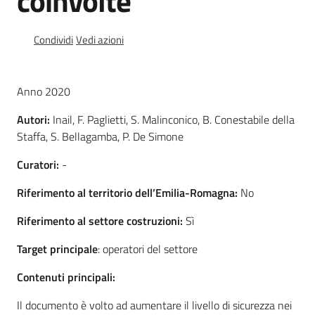
coinvolte
e
vigilanza
Condividi
Vedi azioni
Servizi
Anno 2020
per
la
Autori:
Inail, F. Paglietti, S. Malinconico, B. Conestabile della
sicurezza
Staffa, S. Bellagamba, P. De Simone
Curatori:
-
Ambiti
Riferimento al territorio dell’Emilia-Romagna:
No
Riferimento al settore costruzioni:
Sì
Target principale
: operatori del settore
Contenuti principali:
INAIL
Il documento è volto ad aumentare il livello di sicurezza nei