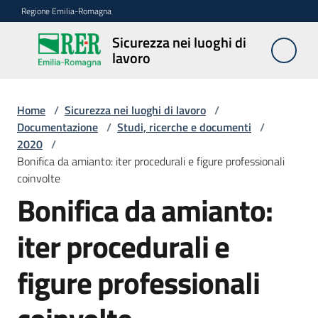
Vai al contenuto
Vai alla navigazione
Vai al footer
Regione Emilia-Romagna
Sicurezza nei luoghi di
Sicurezza
lavoro
nei
luoghi di
lavoro
Home
/
Sicurezza nei luoghi di lavoro
/
Documentazione
/
Studi, ricerche e documenti
/
2020
/
Bonifica da amianto: iter procedurali e figure professionali
Notizie
coinvolte
Bonifica da amianto:
Sicurezza
nelle
iter procedurali e
costruzioni
figure professionali
Coordinamento
prevenzione