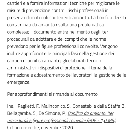
cantieri e a fornire informazioni tecniche per migliorare le
misure di prevenzione contro i rischi professionali in
presenza di materiali contenenti amianto. La bonifica dei siti
contaminati da amianto risulta una problematica
Regione
Emilia-
complessa; il documento entra nel merito degli iter
Romagna
procedurali da adottare e dei compiti che le norme
prevedono per le figure professionali coinvolte. Vengono
inoltre approfondite le principali fasi nella gestione dei
Regione
cantieri di bonifica amianto, gli elaborati tecnico-
amministrativi, i dispositivi di protezione, il tema della
Novità
formazione e addestramento dei lavoratori, la gestione delle
emergenze.
Servizi
Per approfondimenti si rimanda al documento:
Leggi Atti Bandi
Inail, Paglietti, F., Malinconico, S., Conestabile della Staffa B.,
Bellagamba, S., De Simone, P.,
Bonifica da amianto: iter
procedurali e figure professionali coinvolte
(
PDF
-
1,0 MB
)
,
Collana ricerche, novembre 2020
Argomenti