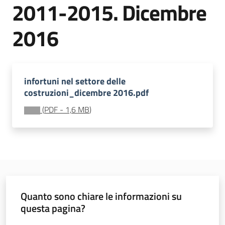
2011-2015. Dicembre
e
vigilanza
2016
Servizi
per
infortuni nel settore delle
la
costruzioni_dicembre 2016.pdf
sicurezza
(
PDF
-
1,6 MB
)
Ambiti
Quanto sono chiare le informazioni su
INAIL
questa pagina?