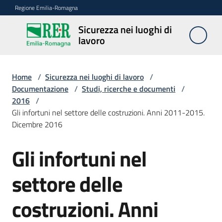
Vai al contenuto
Vai alla navigazione
Vai al footer
Regione Emilia-Romagna
Sicurezza nei luoghi di
Sicurezza
lavoro
nei
luoghi di
lavoro
Home
/
Sicurezza nei luoghi di lavoro
/
Documentazione
/
Studi, ricerche e documenti
/
2016
/
Gli infortuni nel settore delle costruzioni. Anni 2011-2015.
Notizie
Dicembre 2016
Sicurezza
Gli infortuni nel
nelle
costruzioni
settore delle
costruzioni. Anni
Coordinamento
prevenzione