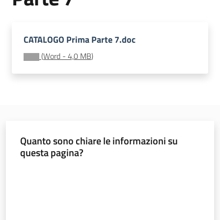
e
vigilanza
CATALOGO Prima Parte 7.doc
(
Word
-
4,0 MB
)
Servizi
per
la
sicurezza
Ambiti
Quanto sono chiare le informazioni su
questa pagina?
Valuta da 1 a 5 stelle
INAIL