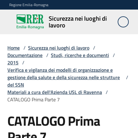
Vai al contenuto
Vai alla navigazione
Vai al footer
Regione Emilia-Romagna
Sicurezza nei luoghi di
Sicurezza
lavoro
nei
luoghi di
lavoro
Home
/
Sicurezza nei luoghi di lavoro
/
Documentazione
/
Studi, ricerche e documenti
/
2015
/
Verifica e vigilanza dei modelli di organizzazione e
Notizie
gestione della salute e della sicurezza nelle strutture
/
del SSN
Sicurezza
Materiali a cura dell'Azienda USL di Ravenna
/
nelle
CATALOGO Prima Parte 7
costruzioni
CATALOGO Prima
Coordinamento
Parte 7
prevenzione