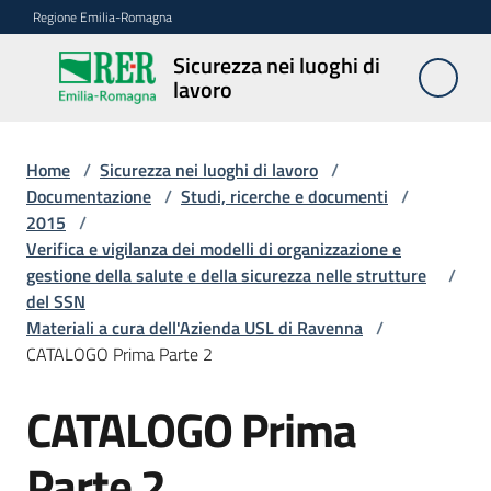
Vai al contenuto
Vai alla navigazione
Vai al footer
Regione Emilia-Romagna
Sicurezza nei luoghi di
Sicurezza
lavoro
nei
luoghi di
lavoro
Home
/
Sicurezza nei luoghi di lavoro
/
Documentazione
/
Studi, ricerche e documenti
/
2015
/
Verifica e vigilanza dei modelli di organizzazione e
Notizie
gestione della salute e della sicurezza nelle strutture
/
del SSN
Sicurezza
Materiali a cura dell'Azienda USL di Ravenna
/
nelle
CATALOGO Prima Parte 2
costruzioni
CATALOGO Prima
Coordinamento
Parte 2
prevenzione