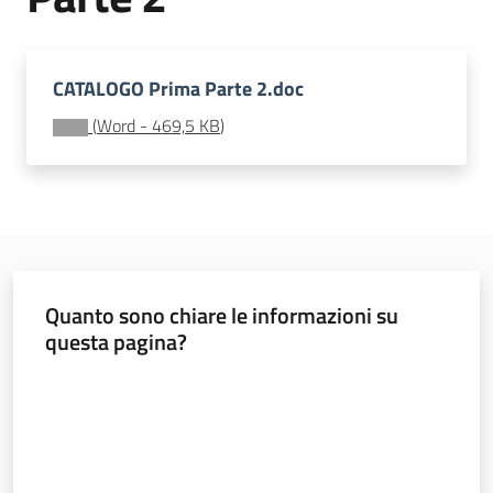
e
vigilanza
CATALOGO Prima Parte 2.doc
(
Word
-
469,5 KB
)
Servizi
per
la
sicurezza
Ambiti
Quanto sono chiare le informazioni su
questa pagina?
Valuta da 1 a 5 stelle
INAIL