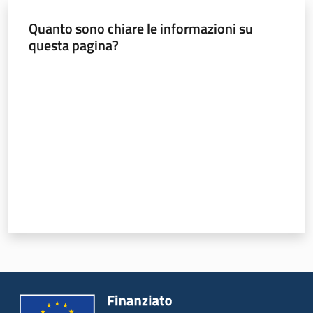
e
Quanto sono chiare le informazioni su
vigilanza
questa pagina?
Valuta da 1 a 5 stelle
Servizi
per
la
sicurezza
Ambiti
INAIL