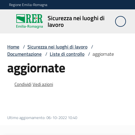
Vai al contenuto
Vai alla navigazione
Vai al footer
Regione Emilia-Romagna
Sicurezza nei luoghi di
Sicurezza
lavoro
nei
luoghi di
lavoro
Home
/
Sicurezza nei luoghi di lavoro
/
Documentazione
/
Liste di controllo
/
aggiornate
aggiornate
Notizie
Condividi
Vedi azioni
Sicurezza
nelle
costruzioni
Ultimo aggiornamento
:
06-10-2022 10:40
Coordinamento
prevenzione