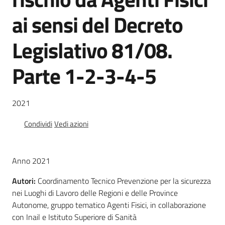
e
ai sensi del Decreto
vigilanza
Legislativo 81/08.
Servizi
Parte 1-2-3-4-5
per
la
sicurezza
2021
Condividi
Vedi azioni
Ambiti
Anno 2021
Autori:
Coordinamento Tecnico Prevenzione per la sicurezza
nei Luoghi di Lavoro delle Regioni e delle Province
INAIL
Autonome, gruppo tematico Agenti Fisici, in collaborazione
con Inail e Istituto Superiore di Sanità