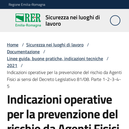
Vai al contenuto
Vai alla navigazione
Vai al footer
Regione Emilia-Romagna
Sicurezza nei luoghi di
Sicurezza
lavoro
nei
luoghi di
lavoro
Home
/
Sicurezza nei luoghi di lavoro
/
Documentazione
/
Linee guida, buone pratiche, indicazioni tecniche
/
2021
/
Notizie
Indicazioni operative per la prevenzione del rischio da Agenti
Fisici ai sensi del Decreto Legislativo 81/08. Parte 1-2-3-4-
Sicurezza
5
nelle
Indicazioni operative
costruzioni
per la prevenzione del
Coordinamento
rischio da Agenti Fisici
prevenzione