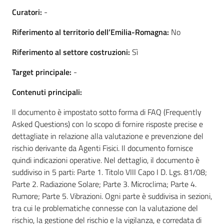
Curatori:
-
Riferimento al territorio dell’Emilia-Romagna:
No
Regione
Emilia-
Riferimento al settore costruzioni:
Sì
Romagna
Target principale:
-
Regione
Contenuti principali:
Il documento è impostato sotto forma di FAQ (Frequently
Novità
Asked Questions) con lo scopo di fornire risposte precise e
dettagliate in relazione alla valutazione e prevenzione del
Servizi
rischio derivante da Agenti Fisici. Il documento fornisce
quindi indicazioni operative. Nel dettaglio, il documento è
Leggi Atti Bandi
suddiviso in 5 parti: Parte 1. Titolo VIII Capo I D. Lgs. 81/08;
Parte 2. Radiazione Solare; Parte 3. Microclima; Parte 4.
Rumore; Parte 5. Vibrazioni. Ogni parte è suddivisa in sezioni,
tra cui le problematiche connesse con la valutazione del
Argomenti
rischio, la gestione del rischio e la vigilanza, e corredata di