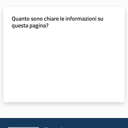
e
vigilanza
Quanto sono chiare le informazioni su
questa pagina?
Servizi
Valuta da 1 a 5 stelle
per
la
sicurezza
Ambiti
INAIL