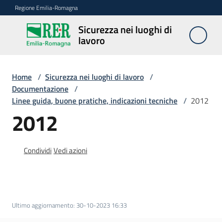
Vai al contenuto
Vai alla navigazione
Vai al footer
Regione Emilia-Romagna
Sicurezza nei luoghi di
Sicurezza
lavoro
nei
luoghi di
lavoro
Home
/
Sicurezza nei luoghi di lavoro
/
Documentazione
/
Linee guida, buone pratiche, indicazioni tecniche
/
2012
2012
Notizie
Sicurezza
Condividi
Vedi azioni
nelle
costruzioni
Coordinamento
Ultimo aggiornamento
:
30-10-2023 16:33
prevenzione