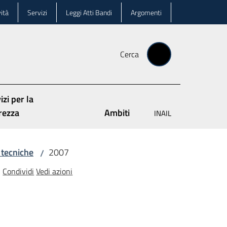
ità
Servizi
Leggi Atti Bandi
Argomenti
Cerca
izi per la
rezza
Ambiti
INAIL
 tecniche
2007
/
Condividi
Vedi azioni