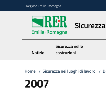
Vai al contenuto
Vai alla navigazione
Vai al footer
Regione Emilia-Romagna
Sicurezza 
Sicurezza nelle
Notizie
costruzioni
Home
Sicurezza nei luoghi di lavoro
D
/
/
2007