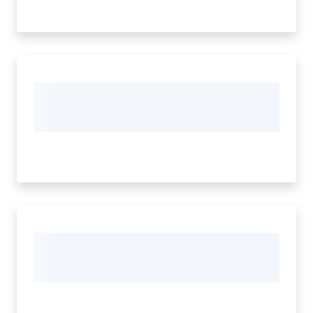
Regione
Emilia-
Romagna
Regione
Novità
Servizi
Leggi Atti Bandi
Argomenti