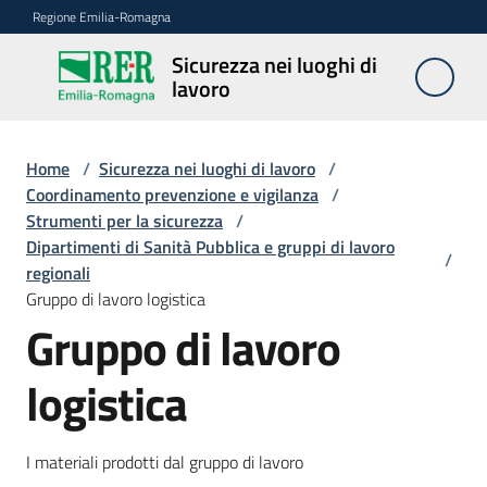
Vai al contenuto
Vai alla navigazione
Vai al footer
Regione Emilia-Romagna
Sicurezza nei luoghi di
Sicurezza
lavoro
nei
luoghi di
lavoro
Home
/
Sicurezza nei luoghi di lavoro
/
Coordinamento prevenzione e vigilanza
/
Strumenti per la sicurezza
/
Dipartimenti di Sanità Pubblica e gruppi di lavoro
Notizie
/
regionali
Gruppo di lavoro logistica
Sicurezza
Gruppo di lavoro
nelle
costruzioni
logistica
Coordinamento
I materiali prodotti dal gruppo di lavoro
prevenzione