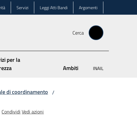
ità
Servizi
Leggi Atti Bandi
Argomenti
Cerca
izi per la
rezza
Ambiti
INAIL
ale di coordinamento
/
Condividi
Vedi azioni