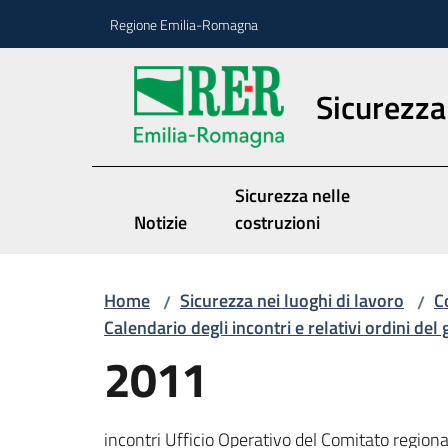
Vai al contenuto
Vai alla navigazione
Vai al footer
Regione Emilia-Romagna
Sicurezza 
Sicurezza nelle
Notizie
costruzioni
Home
Sicurezza nei luoghi di lavoro
C
/
/
Calendario degli incontri e relativi ordini del
2011
incontri Ufficio Operativo del Comitato regio