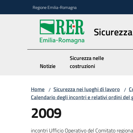
Vai al contenuto
Vai alla navigazione
Vai al footer
Regione Emilia-Romagna
Sicurezza 
Sicurezza nelle
Notizie
costruzioni
Home
Sicurezza nei luoghi di lavoro
C
/
/
Calendario degli incontri e relativi ordini del
2009
incontri Ufficio Operativo del Comitato regio