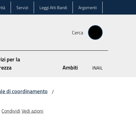
ità
Servizi
Leggi Atti Bandi
Argomenti
Cerca
izi per la
rezza
Ambiti
INAIL
ale di coordinamento
/
Condividi
Vedi azioni