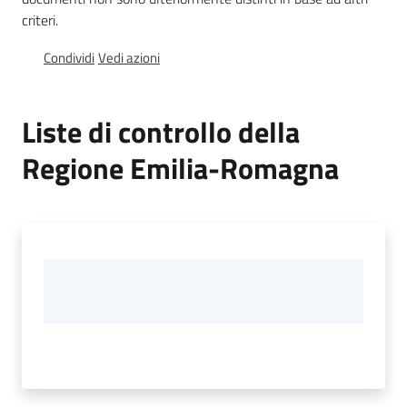
e
criteri.
vigilanza
Condividi
Vedi azioni
Servizi
Liste di controllo della
per
la
Regione Emilia-Romagna
sicurezza
Ambiti
Menu selezionato
INAIL