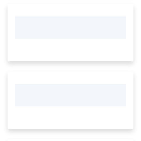
Regione
Emilia-
Romagna
Regione
Novità
Servizi
Leggi Atti Bandi
Argomenti