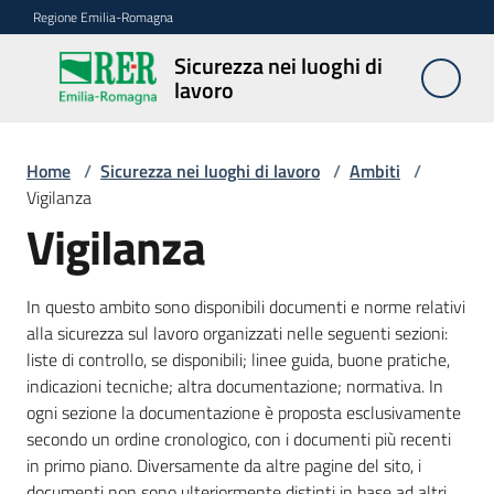
Vai al contenuto
Vai alla navigazione
Vai al footer
Regione Emilia-Romagna
Sicurezza nei luoghi di
Sicurezza
lavoro
nei
luoghi di
lavoro
Home
/
Sicurezza nei luoghi di lavoro
/
Ambiti
/
Vigilanza
Vigilanza
Notizie
In questo ambito sono disponibili documenti e norme relativi
Sicurezza
alla sicurezza sul lavoro organizzati nelle seguenti sezioni:
nelle
liste di controllo, se disponibili; linee guida, buone pratiche,
costruzioni
indicazioni tecniche; altra documentazione; normativa. In
ogni sezione la documentazione è proposta esclusivamente
secondo un ordine cronologico, con i documenti più recenti
Coordinamento
in primo piano. Diversamente da altre pagine del sito, i
prevenzione
documenti non sono ulteriormente distinti in base ad altri