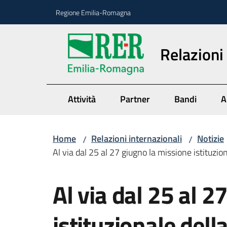
Vai al contenuto
Vai alla navigazione
Vai al footer
Regione Emilia-Romagna
Relazioni
Attività
Partner
Bandi
A
Home
Relazioni internazionali
Notizie
/
/
Al via dal 25 al 27 giugno la missione istituzio
Salta al contenuto
Al via dal 25 al 2
istituzionale dell