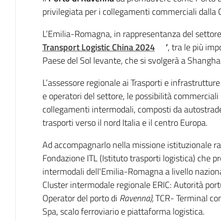
Introduzione
privilegiata per i collegamenti commerciali dalla 
L’Emilia-Romagna, in rappresentanza del settore lo
Transport Logistic China 2024
’
, tra le più im
Paese del Sol levante, che si svolgerà a Shangha
L’assessore regionale ai Trasporti e infrastruttur
e operatori del settore, le possibilità commerciali 
collegamenti intermodali, composti da autostrade 
trasporti verso il nord Italia e il centro Europa.
Ad accompagnarlo nella missione istituzionale r
Fondazione ITL (Istituto trasporti logistica) che 
intermodali dell'Emilia-Romagna a livello naziona
Cluster intermodale regionale ERIC: Autorità por
Operator del porto di
Ravenna),
TCR- Terminal co
Spa, scalo ferroviario e piattaforma logistica.