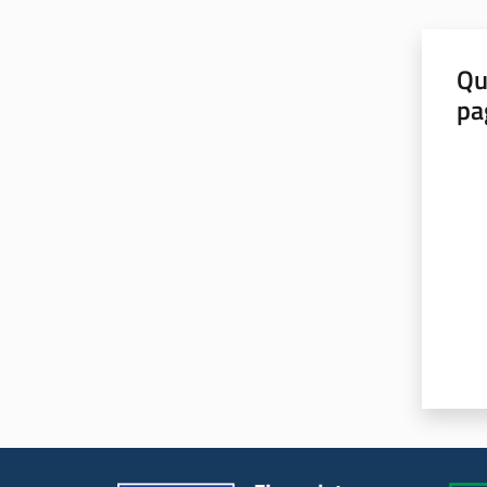
Qu
pa
Valut