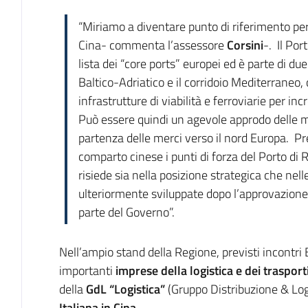
“Miriamo a diventare punto di riferimento per l
Cina- commenta l’assessore
Corsini
-. Il Por
lista dei “core ports” europei ed è parte di due
Baltico-Adriatico e il corridoio Mediterraneo
infrastrutture di viabilità e ferroviarie per in
Può essere quindi un agevole approdo delle me
partenza delle merci verso il nord Europa. Pr
comparto cinese i punti di forza del Porto di 
risiede sia nella posizione strategica che nel
ulteriormente sviluppate dopo l’approvazione 
parte del Governo”.
Nell’ampio stand della Regione, previsti incontri
importanti
imprese della logistica
e dei trasporti
della
GdL “Logistica”
(Gruppo Distribuzione & Log
Italiana in Cina.