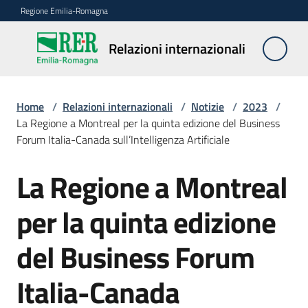
Vai al contenuto
Vai alla navigazione
Vai al footer
Regione Emilia-Romagna
Relazioni
Relazioni internazionali
internazionali
Home
/
Relazioni internazionali
/
Notizie
/
2023
/
Attività
La Regione a Montreal per la quinta edizione del Business
Forum Italia-Canada sull’Intelligenza Artificiale
Partner
La Regione a Montreal
Salta al contenuto
Bandi
per la quinta edizione
Ambiti
del Business Forum
Italia-Canada