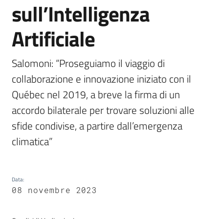
sull’Intelligenza
English
Artificiale
Salomoni: “Proseguiamo il viaggio di 
collaborazione e innovazione iniziato con il 
Regione
Québec nel 2019, a breve la firma di un 
Emilia-
Romagna
accordo bilaterale per trovare soluzioni alle 
sfide condivise, a partire dall’emergenza 
Regione
climatica”
Novità
Data
:
Servizi
08 novembre 2023
Leggi Atti Bandi