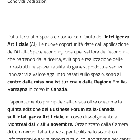
Condividi
Vedi azioni
Argomenti
Introduzione
Dalla Terra allo Spazio e ritorno, con l’aiuto dell’
Intelligenza
Artificiale
(AI). Le nuove opportunità date dall’applicazione
dell’AI alla Space economy, cioè quel settore dell’economia
che partendo dalla ricerca, sviluppo e realizzazione delle
infrastrutture spaziali abilitanti genera prodotti e servizi
innovativi a valore aggiunto basati sullo spazio, sono al
centro della missione istituzionale della Regione
Emilia-
Romagna
in corso in
Canada
.
L’appuntamento principale della visita oltre oceano è la
quinta edizione del
Business Forum Italia-Canada
sull’Intelligenza Artificiale,
in corso di svolgimento a
Montreal dal 7 all’8 novembre.
Organizzato dalla Camera
di Commercio Italia-Canada per facilitare lo scambio di
informazioni e aprire opportunità di collaborazione per centri