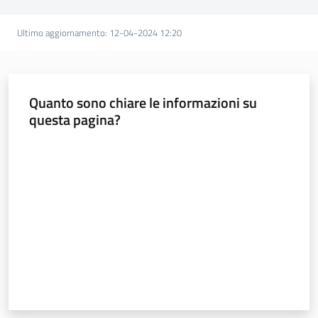
English
Ultimo aggiornamento
:
12-04-2024 12:20
Quanto sono chiare le informazioni su
questa pagina?
Regione
Emilia-
Valuta da 1 a 5 stelle
Romagna
Regione
Novità
Servizi
Leggi Atti Bandi