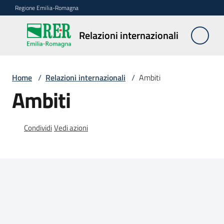
Vai al contenuto
Vai alla navigazione
Vai al footer
Regione Emilia-Romagna
Relazioni
Relazioni internazionali
internazionali
Home
/
Relazioni internazionali
/
Ambiti
Attività
Ambiti
Partner
Condividi
Vedi azioni
Bandi
Ambiti