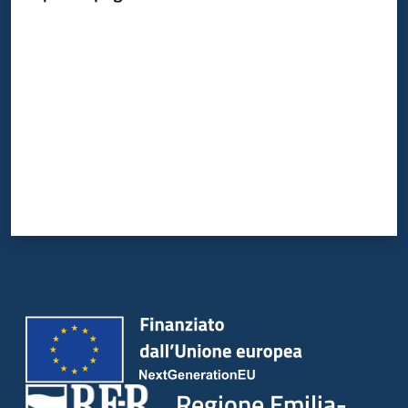
Valuta da 1 a 5 stelle
Argomenti
Campagne
di
comunicazione
Seguici
su
Regione Emilia-