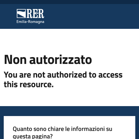
Vai al contenuto
Vai alla navigazione
Vai al footer
Regione Emilia-Romagna
Regione Emilia-Romagna
Regione
Non autorizzato
You are not authorized to access
Novità
this resource.
Servizi
Leggi
Atti
Quanto sono chiare le informazioni su
Bandi
questa pagina?