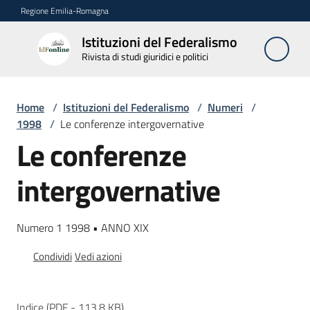
Vai al contenuto
Vai alla navigazione
Vai al footer
Regione Emilia-Romagna
Istituzioni del Federalismo
Istituzioni
Rivista di studi giuridici e politici
del
Federalismo
Rivista di studi
Home
/
Istituzioni del Federalismo
/
Numeri
/
giuridici e politici
1998
/
Le conferenze intergovernative
Le conferenze
La
intergovernative
Rivista
Numeri
Numero 1 1998 • ANNO XIX
Menu selezionato
Condividi
Vedi azioni
Autori
Abbonamenti
Indice
(
PDF
-
113,8 KB
)