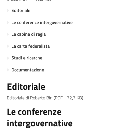
Norme
Editoriale
redazionali
Le conferenze intergovernative
e
codice
Le cabine di regia
etico
La carta federalista
Studi e ricerche
Documentazione
Regione
Emilia-
Editoriale
Romagna
Editoriale di Roberto Bin
(
PDF
-
72,7 KB
)
Regione
Le conferenze
Novità
intergovernative