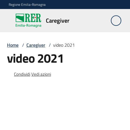
Vai al contenuto
Vai alla navigazione
Vai al footer
Regione Emilia-Romagna
Caregiver
Caregiver
Home
/
Caregiver
/
video 2021
Chi
video 2021
è
il
Caregiver
Condividi
Vedi azioni
FAQ
Le
azioni
della
Regione