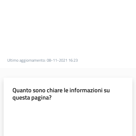
Operatori
CaregivER
risponde
Ultimo aggiornamento
:
08-11-2021 16:23
Quanto sono chiare le informazioni su
Regione
questa pagina?
Emilia-
Romagna
Valuta da 1 a 5 stelle
Regione