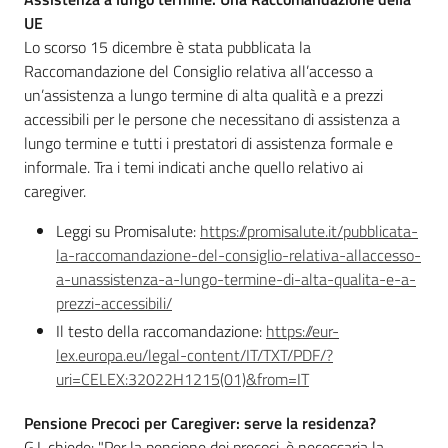
UE
Lo scorso 15 dicembre è stata pubblicata la
Raccomandazione del Consiglio relativa all’accesso a
un’assistenza a lungo termine di alta qualità e a prezzi
accessibili per le persone che necessitano di assistenza a
lungo termine e tutti i prestatori di assistenza formale e
informale. Tra i temi indicati anche quello relativo ai
caregiver.
Leggi su Promisalute:
https://promisalute.it/pubblicata-
la-raccomandazione-del-consiglio-relativa-allaccesso-
a-unassistenza-a-lungo-termine-di-alta-qualita-e-a-
prezzi-accessibili/
Il testo della raccomandazione:
https://eur-
lex.europa.eu/legal-content/IT/TXT/PDF/?
uri=CELEX:32022H1215(01)&from=IT
Pensione Precoci per Caregiver: serve la residenza?
G.I. chiede: "Per la pensione dei precoci, è necessaria la