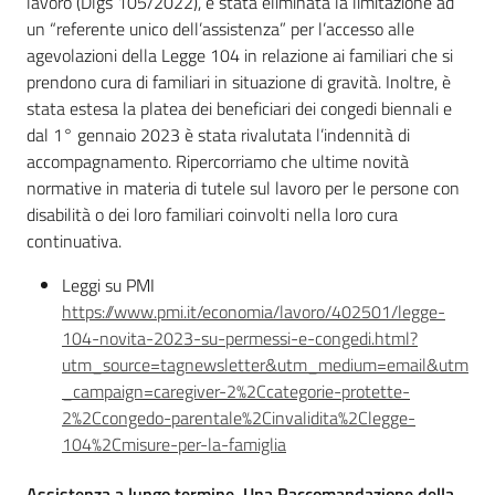
lavoro (Dlgs 105/2022), è stata eliminata la limitazione ad
un “referente unico dell’assistenza” per l’accesso alle
agevolazioni della Legge 104 in relazione ai familiari che si
prendono cura di familiari in situazione di gravità. Inoltre, è
stata estesa la platea dei beneficiari dei congedi biennali e
dal 1° gennaio 2023 è stata rivalutata l’indennità di
accompagnamento. Ripercorriamo che ultime novità
normative in materia di tutele sul lavoro per le persone con
disabilità o dei loro familiari coinvolti nella loro cura
continuativa.
Leggi su PMI
https://www.pmi.it/economia/lavoro/402501/legge-
104-novita-2023-su-permessi-e-congedi.html?
utm_source=tagnewsletter&utm_medium=email&utm
_campaign=caregiver-2%2Ccategorie-protette-
2%2Ccongedo-parentale%2Cinvalidita%2Clegge-
104%2Cmisure-per-la-famiglia
Assistenza a lungo termine. Una Raccomandazione della