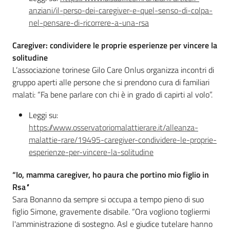
anziani/il-perso-dei-caregiver-e-quel-senso-di-colpa-
nel-pensare-di-ricorrere-a-una-rsa
Caregiver: condividere le proprie esperienze per vincere la
solitudine
L’associazione torinese Gilo Care Onlus organizza incontri di
gruppo aperti alle persone che si prendono cura di familiari
malati: “Fa bene parlare con chi è in grado di capirti al volo”.
Leggi su:
https://www.osservatoriomalattierare.it/alleanza-
malattie-rare/19495-caregiver-condividere-le-proprie-
esperienze-per-vincere-la-solitudine
“Io, mamma caregiver, ho paura che portino mio figlio in
Rsa
"
Sara Bonanno da sempre si occupa a tempo pieno di suo
figlio Simone, gravemente disabile. “Ora vogliono togliermi
l'amministrazione di sostegno. Asl e giudice tutelare hanno