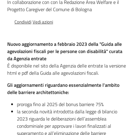
In collaborazione con con la Redazione Area Welfare e il
Operatori
Progetto Caregiver del Comune di Bologna
Condividi
Vedi azioni
Nuovo aggiornamento a febbraio 2023 della "Guida alle
CaregivER
agevolazioni fiscali per le persone con disabilità" curata
risponde
da Agenzia entrate
È disponibile nel sito della Agenzia delle entrate la versione
html e pdf della Guida alle agevolazioni fiscali.
Gli aggiornamenti riguardano essenzialmente l'ambito
delle barriere architettoniche:
Regione
Emilia-
proroga fino al 2025 del bonus barriere 75%
Romagna
la seconda novità introdotta dalla legge di bilancio
2023 riguarda le deliberazioni dell’assemblea
Regione
condominiale per approvare i lavori finalizzati al
superamento e all’eliminazione delle barriere