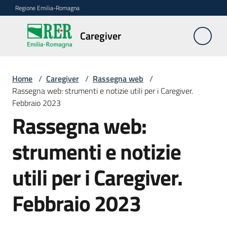
Vai al contenuto
Vai alla navigazione
Vai al footer
Regione Emilia-Romagna
Caregiver
Caregiver
Home
/
Caregiver
/
Rassegna web
/
Chi
Rassegna web: strumenti e notizie utili per i Caregiver.
è
Febbraio 2023
il
Rassegna web:
Caregiver
strumenti e notizie
FAQ
utili per i Caregiver.
Le
azioni
Febbraio 2023
della
Regione