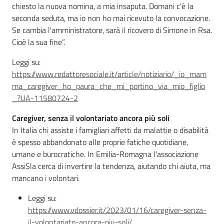
chiesto la nuova nomina, a mia insaputa. Domani c'è la
seconda seduta, ma io non ho mai ricevuto la convocazione.
Se cambia l'amministratore, sarà il ricovero di Simone in Rsa.
Cioè la sua fine”.
Leggi su:
https://www.redattoresociale.it/article/notiziario/_io_mam
ma_caregiver_ho_paura_che_mi_portino_via_mio_figlio
_?UA-11580724-2
Caregiver, senza il volontariato ancora più soli
In Italia chi assiste i famigliari affetti da malattie o disabilità
è spesso abbandonato alle proprie fatiche quotidiane,
umane e burocratiche. In Emilia-Romagna l'associazione
AssiSla cerca di invertire la tendenza, aiutando chi aiuta, ma
mancano i volontari.
Leggi su:
https://www.vdossier.it/2023/01/16/caregiver-senza-
il-volontariato-ancora-piu-soli/