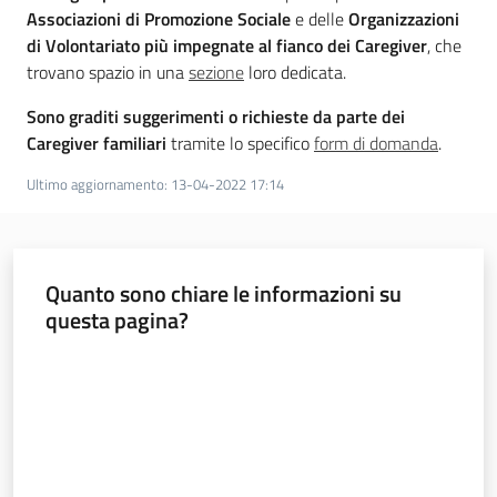
Novità
Associazioni di Promozione Sociale
e delle
Organizzazioni
di Volontariato
più impegnate al fianco dei Caregiver
, che
Servizi
trovano spazio in una
sezione
loro dedicata.
Sono graditi suggerimenti o richieste da parte dei
Leggi Atti Bandi
Caregiver familiari
tramite lo specifico
form di domanda
.
Ultimo aggiornamento
:
13-04-2022 17:14
Argomenti
Quanto sono chiare le informazioni su
questa pagina?
Valuta da 1 a 5 stelle