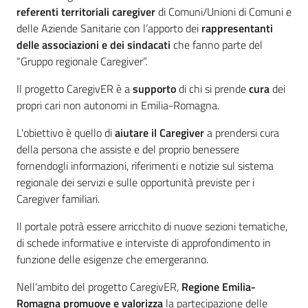
referenti territoriali caregiver
di Comuni/Unioni di Comuni e
Operatori
delle Aziende Sanitarie con l’apporto dei
rappresentanti
delle associazioni e dei sindacati
che fanno parte del
“Gruppo regionale Caregiver”.
Il progetto CaregivER è a
supporto
di chi si prende
cura
dei
propri cari non autonomi in Emilia-Romagna.
CaregivER
risponde
L'obiettivo è quello di
aiutare il Caregiver
a prendersi cura
della persona che assiste e del proprio benessere
fornendogli informazioni, riferimenti e notizie sul sistema
regionale dei servizi e sulle opportunità previste per i
Caregiver familiari.
Regione
Il portale potrà essere arricchito di nuove sezioni tematiche,
Emilia-
di schede informative e interviste di approfondimento in
Romagna
funzione delle esigenze che emergeranno.
Regione
Nell’ambito del progetto CaregivER,
Regione Emilia-
Romagna promuove e valorizza
la partecipazione delle