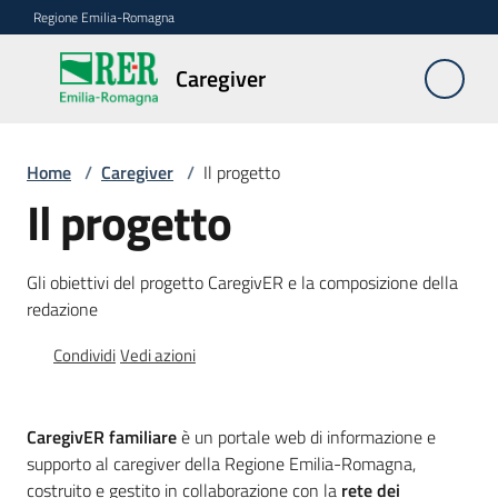
Vai al contenuto
Vai alla navigazione
Vai al footer
Regione Emilia-Romagna
Caregiver
Caregiver
Home
/
Caregiver
/
Il progetto
Chi
Il progetto
è
il
Caregiver
Gli obiettivi del progetto CaregivER e la composizione della
redazione
FAQ
Condividi
Vedi azioni
Le
azioni
CaregivER familiare
è un portale web di informazione e
della
supporto al caregiver della Regione Emilia-Romagna,
Regione
costruito e gestito in collaborazione con la
rete dei