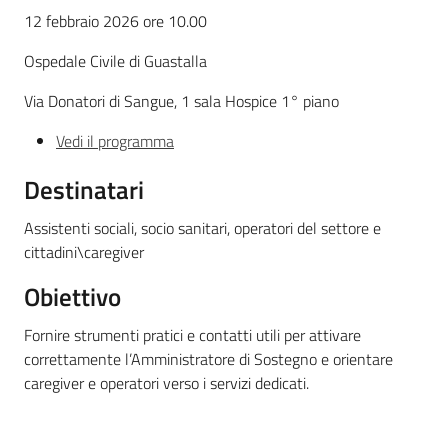
Novità
12 febbraio 2026 ore 10.00
Ospedale Civile di Guastalla
Servizi
Via Donatori di Sangue, 1 sala Hospice 1° piano
Leggi Atti Bandi
Vedi il programma
Destinatari
Argomenti
Assistenti sociali, socio sanitari, operatori del settore e
cittadini\caregiver
Obiettivo
Fornire strumenti pratici e contatti utili per attivare
correttamente l’Amministratore di Sostegno e orientare
caregiver e operatori verso i servizi dedicati.