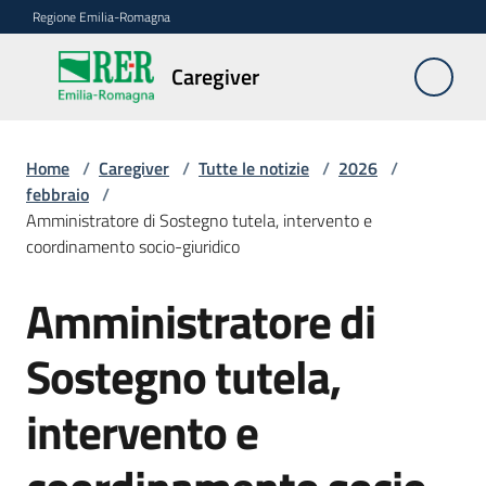
Vai al contenuto
Vai alla navigazione
Vai al footer
Regione Emilia-Romagna
Caregiver
Caregiver
Home
/
Caregiver
/
Tutte le notizie
/
2026
/
Chi
febbraio
/
è
Amministratore di Sostegno tutela, intervento e
il
coordinamento socio-giuridico
Caregiver
Amministratore di
Salta al contenuto
FAQ
Sostegno tutela,
Le
azioni
intervento e
della
Regione