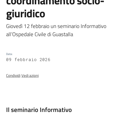
coordinamento socio-
Operatori
giuridico
Giovedì 12 febbraio un seminario Informativo 
all’Ospedale Civile di Guastalla
CaregivER
risponde
Data
:
09 febbraio 2026
Condividi
Vedi azioni
Regione
Emilia-
Romagna
Regione
Introduzione
Il seminario Informativo