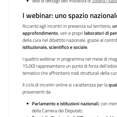
Vedi di dettagli dell’iniziativa di
Soliera | sa
I webinar: uno spazio nazional
Accanto agli incontri in presenza sul territorio,
un
approfondimento
, veri e propri
laboratori di pe
della cura nel dibattito nazionale, grazie al contri
istituzionale, scientifico e sociale
.
I quattro webinar in programma nel mese di maggio
15,00) rappresentano un punto di forza dell’ed
tematico che affrontano nodi strutturali della cur
Il ciclo di incontri online si caratterizza per la
qual
provenienti da:
Parlamento e istituzioni nazionali
, con mem
della Camera dei Deputati;