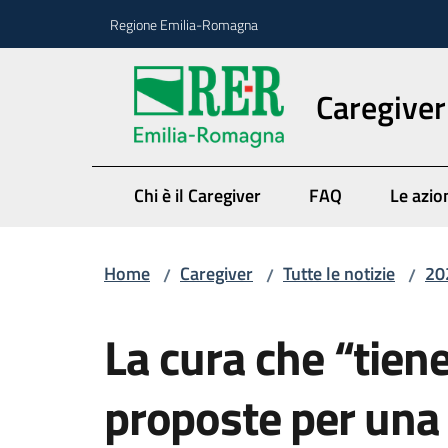
Vai al contenuto
Vai alla navigazione
Vai al footer
Regione Emilia-Romagna
Caregiver
Chi è il Caregiver
FAQ
Le azio
Home
Caregiver
Tutte le notizie
20
/
/
/
Salta al contenuto
La cura che “tiene
proposte per una 