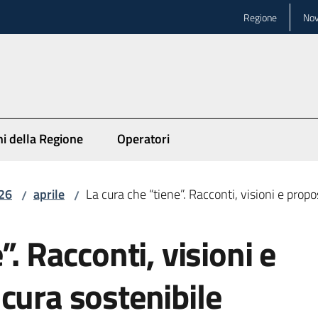
Regione
Nov
ni della Regione
Operatori
26
aprile
La cura che “tiene”. Racconti, visioni e prop
/
/
”. Racconti, visioni e
cura sostenibile