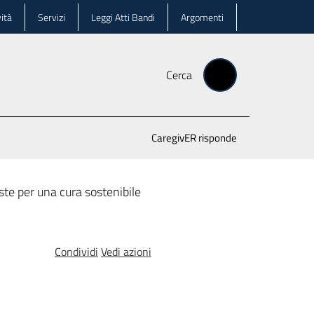
ità
Servizi
Leggi Atti Bandi
Argomenti
Cerca
CaregivER risponde
oste per una cura sostenibile
Condividi
Vedi azioni