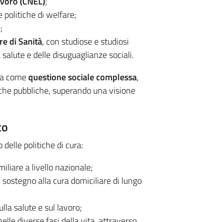
avoro (CNEL)
;
 politiche di welfare;
e
;
re di Sanità
, con studiose e studiosi
 salute e delle disuguaglianze sociali.
ura come
questione sociale complessa
,
itiche pubbliche, superando una visione
to
 delle politiche di cura:
iliare a livello nazionale;
il sostegno alla cura domiciliare di lungo
ulla salute e sul lavoro;
nelle diverse fasi della vita, attraverso