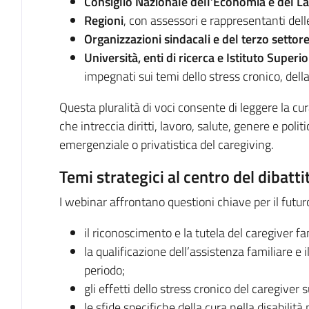
Consiglio Nazionale dell’Economia e del L
Regioni
, con assessori e rappresentanti delle
Organizzazioni sindacali e del terzo settor
Università, enti di ricerca e Istituto Superio
impegnati sui temi dello stress cronico, della
Questa pluralità di voci consente di leggere la c
che intreccia diritti, lavoro, salute, genere e pol
emergenziale o privatistica del caregiving.
Temi strategici al centro del dibatti
I webinar affrontano questioni chiave per il futuro
il riconoscimento e la tutela del caregiver fam
la qualificazione dell’assistenza familiare e 
periodo;
gli effetti dello stress cronico del caregiver s
le sfide specifiche della cura nella disabilità 