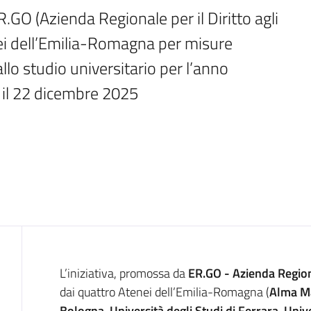
GO (Azienda Regionale per il Diritto agli 
nei dell’Emilia-Romagna per misure 
llo studio universitario per l’anno 
il 22 dicembre 2025
Introduzione
L’iniziativa, promossa da
ER.GO - Azienda Regiona
dai quattro Atenei dell’Emilia-Romagna (
Alma Ma
Bologna
,
Università degli Studi di Ferrara
,
Univ