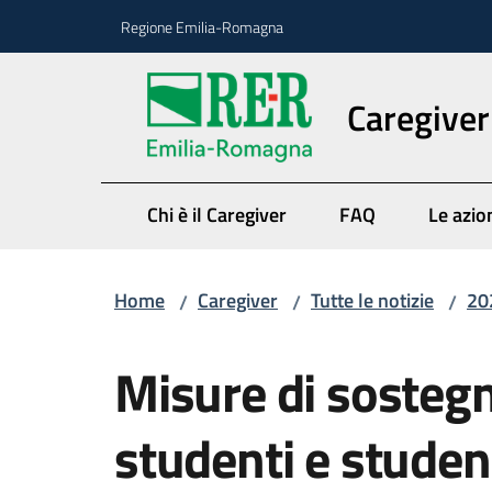
Vai al contenuto
Vai alla navigazione
Vai al footer
Regione Emilia-Romagna
Caregiver
Chi è il Caregiver
FAQ
Le azio
Home
Caregiver
Tutte le notizie
20
/
/
/
Salta al contenuto
Misure di sostegn
studenti e studen