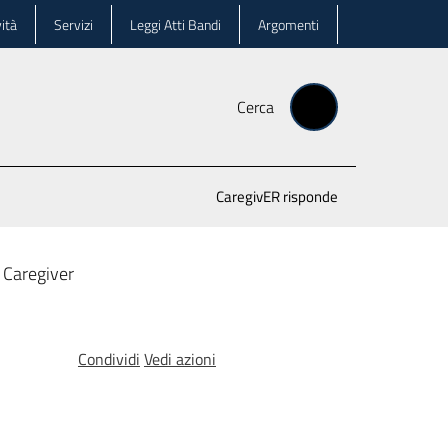
ità
Servizi
Leggi Atti Bandi
Argomenti
Cerca
CaregivER risponde
 Caregiver
Condividi
Vedi azioni