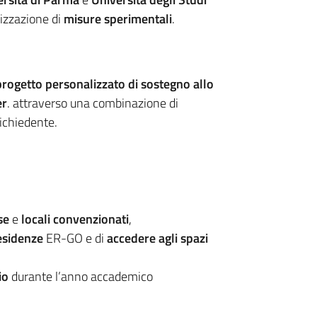
alizzazione di
misure sperimentali
.
progetto personalizzato di sostegno allo
er
. attraverso una combinazione di
richiedente.
se
e
locali convenzionati
,
esidenze
ER-GO e di
accedere agli spazi
io
durante l’anno accademico