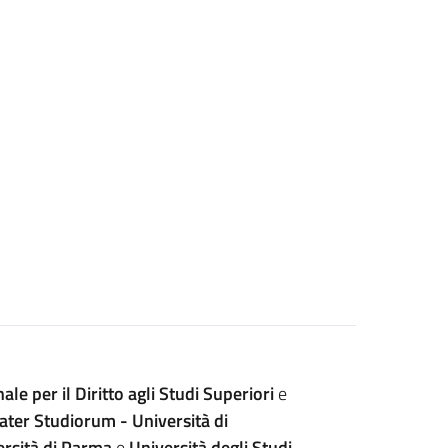
le per il Diritto agli Studi Superiori
e
ter Studiorum - Università di
ersità di Parma
e
Università degli Studi