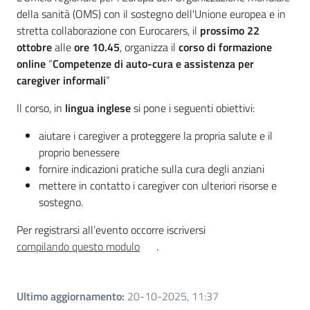
Novità
della sanità (OMS) con il sostegno dell'Unione europea e in
stretta collaborazione con Eurocarers, il
prossimo 22
Servizi
ottobre
alle
ore 10.45
, organizza il
corso di formazione
online
“
Competenze di auto-cura e assistenza per
Leggi Atti Bandi
caregiver informali
”
Il corso, in
lingua inglese
si pone i seguenti obiettivi:
aiutare i caregiver a proteggere la propria salute e il
Argomenti
proprio benessere
fornire indicazioni pratiche sulla cura degli anziani
mettere in contatto i caregiver con ulteriori risorse e
sostegno.
Per registrarsi all’evento occorre iscriversi
compilando questo modulo
.
Ultimo aggiornamento
:
20-10-2025, 11:37