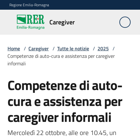
Vai al contenuto
Vai alla navigazione
Vai al footer
Regione Emilia-Romagna
Caregiver
Caregiver
Home
/
Caregiver
/
Tutte le notizie
/
2025
/
Chi
Competenze di auto-cura e assistenza per caregiver
è
informali
il
Caregiver
Competenze di auto-
Salta al contenuto
FAQ
cura e assistenza per
Le
caregiver informali
azioni
della
Mercoledì 22 ottobre, alle ore 10.45, un 
Regione