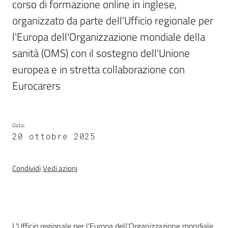
corso di formazione online in inglese, 
Operatori
organizzato da parte dell'Ufficio regionale per 
l'Europa dell'Organizzazione mondiale della 
sanità (OMS) con il sostegno dell'Unione 
europea e in stretta collaborazione con 
CaregivER
Eurocarers
risponde
Data
:
20 ottobre 2025
Regione
Condividi
Vedi azioni
Emilia-
Romagna
Regione
Introduzione
L'Ufficio regionale per l'Europa dell'Organizzazione mondiale