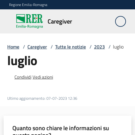
Vai al contenuto
Vai alla navigazione
Vai al footer
Regione Emilia-Romagna
Caregiver
Caregiver
Home
/
Caregiver
/
Tutte le notizie
/
2023
/
luglio
Chi
luglio
è
il
Caregiver
Condividi
Vedi azioni
FAQ
Ultimo aggiornamento
:
07-07-2023 12:36
Le
azioni
della
Quanto sono chiare le informazioni su
Regione