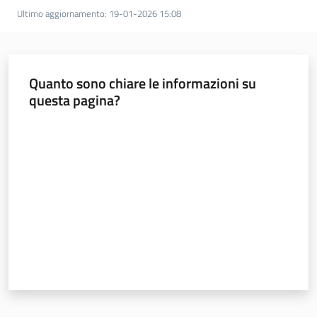
Novità
Ultimo aggiornamento
:
19-01-2026 15:08
Servizi
Quanto sono chiare le informazioni su
Leggi Atti Bandi
questa pagina?
Valuta da 1 a 5 stelle
Argomenti