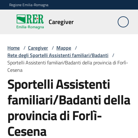
Vai al contenuto
Vai alla navigazione
Vai al footer
Regione Emilia-Romagna
Caregiver
Caregiver
Home
/
Caregiver
/
Mappe
/
Chi
Rete degli Sportelli Assistenti familiari/Badanti
/
è
Sportelli Assistenti familiari/Badanti della provincia di Forlì-
il
Cesena
Caregiver
Sportelli Assistenti
FAQ
familiari/Badanti della
Le
provincia di Forlì-
azioni
della
Cesena
Regione