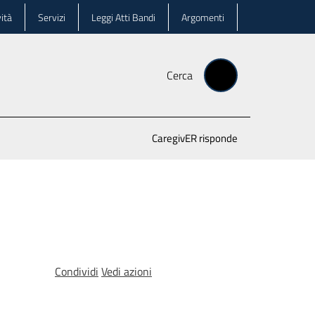
ità
Servizi
Leggi Atti Bandi
Argomenti
Cerca
CaregivER risponde
Condividi
Vedi azioni