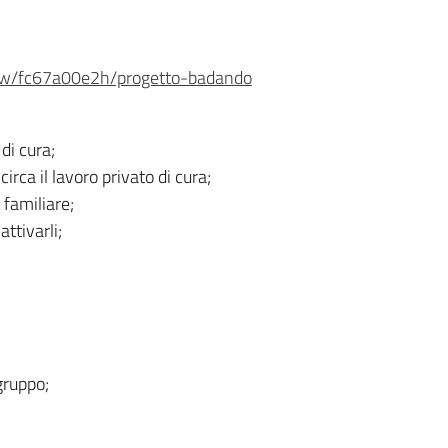
iew/fc67a00e2h/progetto-badando
di cura;
irca il lavoro privato di cura;
 familiare;
attivarli;
gruppo;