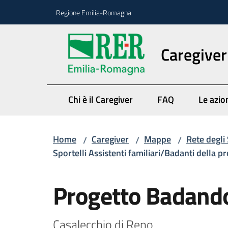
Vai al contenuto
Vai alla navigazione
Vai al footer
Regione Emilia-Romagna
Caregiver
Chi è il Caregiver
FAQ
Le azio
Home
Caregiver
Mappe
Rete degli 
/
/
/
Sportelli Assistenti familiari/Badanti della p
Salta al contenuto
Progetto Badand
Casalecchio di Reno