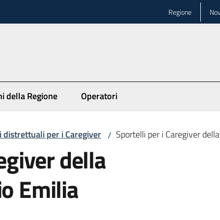
Regione
Nov
ni della Regione
Operatori
 distrettuali per i Caregiver
Sportelli per i Caregiver dell
/
egiver della
io Emilia