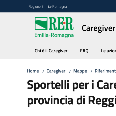
Vai al contenuto
Vai alla navigazione
Vai al footer
Regione Emilia-Romagna
Caregiver
Chi è il Caregiver
FAQ
Le azio
Home
Caregiver
Mappe
Riferimenti
/
/
/
Sportelli per i Car
provincia di Regg