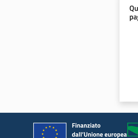
Qu
pa
Valut