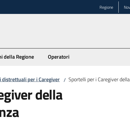
Regione
Nov
ni della Regione
Operatori
 distrettuali per i Caregiver
Sportelli per i Caregiver dell
/
egiver della
enza