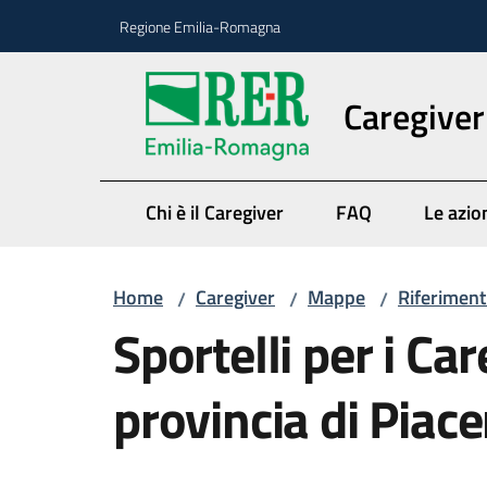
Vai al contenuto
Vai alla navigazione
Vai al footer
Regione Emilia-Romagna
Caregiver
Chi è il Caregiver
FAQ
Le azio
Home
Caregiver
Mappe
Riferimenti
/
/
/
Sportelli per i Car
provincia di Piac