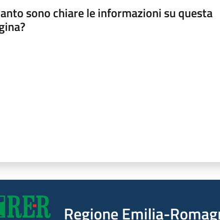
anto sono chiare le informazioni su questa
gina?
a da 1 a 5 stelle
Regione Emilia-Romag