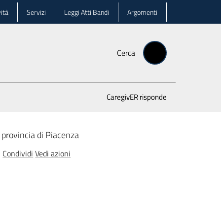
ità
Servizi
Leggi Atti Bandi
Argomenti
Cerca
CaregivER risponde
a provincia di Piacenza
Condividi
Vedi azioni