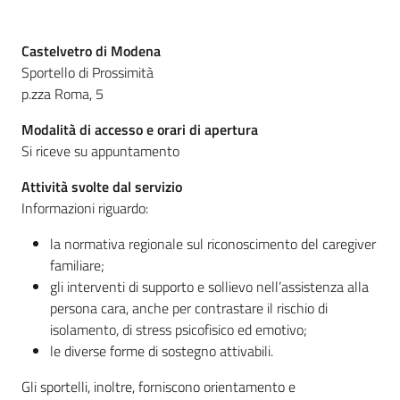
Operatori
Descrizione
Castelvetro di Modena
Sportello di Prossimità
p.zza Roma, 5
Modalità di accesso e orari di apertura
CaregivER
Si riceve su appuntamento
risponde
Attività svolte dal servizio
Informazioni riguardo:
la normativa regionale sul riconoscimento del caregiver
familiare;
Regione
gli interventi di supporto e sollievo nell’assistenza alla
Emilia-
persona cara, anche per contrastare il rischio di
Romagna
isolamento, di stress psicofisico ed emotivo;
le diverse forme di sostegno attivabili.
Regione
Gli sportelli, inoltre, forniscono orientamento e