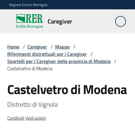
Vai al contenuto
Vai alla navigazione
Vai al footer
Regione Emilia-Romagna
Caregiver
Caregiver
Home
/
Caregiver
/
Mappe
/
Chi
Riferimenti distrettuali per i Caregiver
/
è
Sportelli per i Caregiver della provincia di Modena
/
il
Castelvetro di Modena
Caregiver
Castelvetro di Modena
Salta al contenuto
FAQ
Distretto di Vignola
Le
azioni
Condividi
Vedi azioni
della
Regione