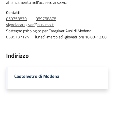
affiancamento nell’accesso ai servizi.
Novità
Contatti
Servizi
059758879
-
059758878
vignolacaregiver@ausl.mo.it
Leggi Atti Bandi
Sostegno psicologico per Caregiver Ausl di Modena:
0595137124
lunedì-mercoledì-giovedì, ore 10.00-13.00
Indirizzo
Argomenti
Castelvetro di Modena