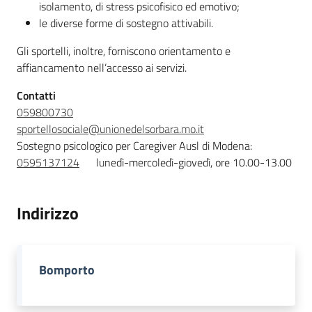
isolamento, di stress psicofisico ed emotivo;
Novità
le diverse forme di sostegno attivabili.
Servizi
Gli sportelli, inoltre, forniscono orientamento e
affiancamento nell’accesso ai servizi.
Leggi Atti Bandi
Contatti
059800730
sportellosociale@unionedelsorbara.mo.it
Sostegno psicologico per Caregiver Ausl di Modena:
Argomenti
0595137124
lunedì-mercoledì-giovedì, ore 10.00-13.00
Indirizzo
Bomporto