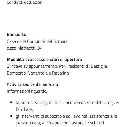
Condividi
Vedi azioni
Operatori
Descrizione
Bomporto
Casa della Comunità del Sorbara
CaregivER
p.zza Matteotti, 34
risponde
Modalità di accesso e orari di apertura
Si riceve su appuntamento. Per i residenti di: Bastiglia,
Bomporto, Nonantola e Ravarino
Attività svolte dal servizio
Regione
Informazioni riguardo:
Emilia-
Romagna
la normativa regionale sul riconoscimento del caregiver
familiare;
gli interventi di supporto e sollievo nell’assistenza alla
Regione
persona cara, anche per contrastare il rischio di