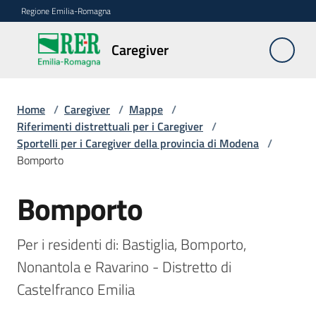
Vai al contenuto
Vai alla navigazione
Vai al footer
Regione Emilia-Romagna
Caregiver
Caregiver
Home
/
Caregiver
/
Mappe
/
Chi
Riferimenti distrettuali per i Caregiver
/
è
Sportelli per i Caregiver della provincia di Modena
/
il
Bomporto
Caregiver
Bomporto
Salta al contenuto
FAQ
Per i residenti di: Bastiglia, Bomporto, 
Le
Nonantola e Ravarino - Distretto di 
azioni
della
Castelfranco Emilia
Regione