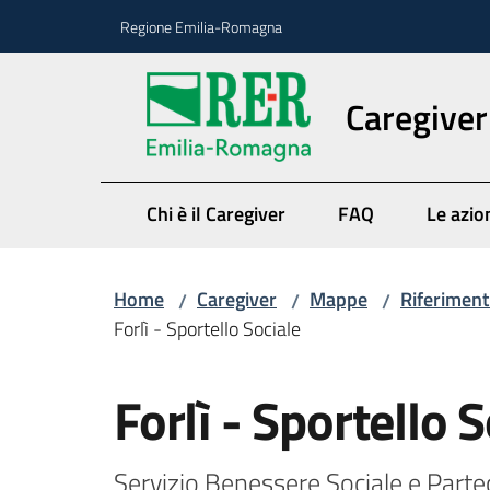
Vai al contenuto
Vai alla navigazione
Vai al footer
Regione Emilia-Romagna
Caregiver
Chi è il Caregiver
FAQ
Le azio
Home
Caregiver
Mappe
Riferimenti
/
/
/
Forlì - Sportello Sociale
Salta al contenuto
Forlì - Sportello 
Servizio Benessere Sociale e Parte