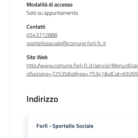
Modalità di accesso
Solo su appuntamento
Contatti
0543712888
sportellosociale@comune.forli.fc.it
Sito Web
http://www.comune.forli.fc.it/servizi/Menu/dina
idSezione=72535&idArea=75341&idCat=69269
Indirizzo
Forlì - Sportello Sociale