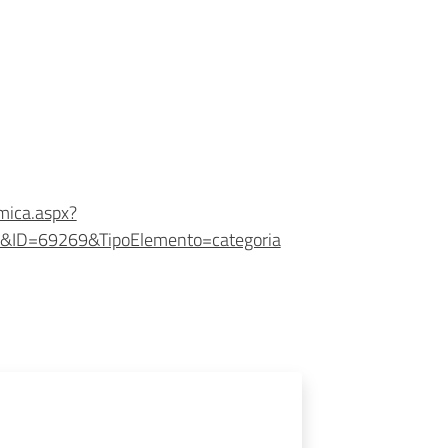
mica.aspx?
&ID=69269&TipoElemento=categoria