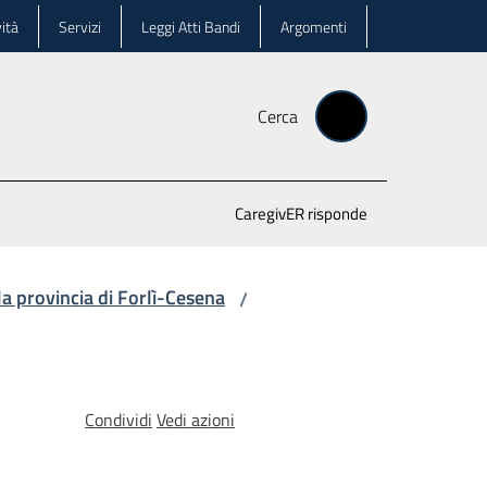
ità
Servizi
Leggi Atti Bandi
Argomenti
Cerca
CaregivER risponde
lla provincia di Forlì-Cesena
/
Condividi
Vedi azioni