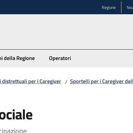
Regione
Nov
ni della Regione
Operatori
 distrettuali per i Caregiver
Sportelli per i Caregiver de
/
Sociale
cipazione