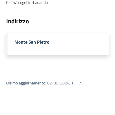
0e2h/progetto-badando
Novità
Servizi
Indirizzo
Leggi Atti Bandi
Monte San Pietro
Argomenti
Ultimo aggiornamento
:
02-09-2024, 11:17