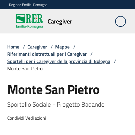
Vai al contenuto
Vai alla navigazione
Vai al footer
Regione Emilia-Romagna
Caregiver
Caregiver
Home
/
Caregiver
/
Mappe
/
Chi
Riferimenti distrettuali per i Caregiver
/
è
Sportelli per i Caregiver della provincia di Bologna
/
il
Monte San Pietro
Caregiver
Monte San Pietro
Salta al contenuto
FAQ
Sportello Sociale - Progetto Badando
Le
azioni
Condividi
Vedi azioni
della
Regione