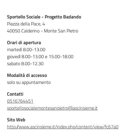
Operatori
Descrizione
Sportello Sociale - Progetto Badando
Piazza della Pace, 4
40050 Calderino - Monte San Pietro
Orari di apertura
CaregivER
martedì 8.00-13.00
risponde
giovedì 8.00-13.00 e 15.00-18.00
sabato 8.00-12.30
Modalità di accesso
solo su appuntamento
Regione
Contatti
Emilia-
0516764451
Romagna
sportellosocialemontesanpietro@ascinsieme.it
Sito Web
Regione
http://www.ascinsieme.it/index.php/content/view/fc67a0