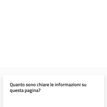
Operatori
CaregivER
risponde
Regione
Emilia-
Quanto sono chiare le informazioni su
Romagna
questa pagina?
Regione
Valuta da 1 a 5 stelle