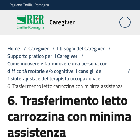
Vai al contenuto
Vai alla navigazione
Vai al footer
Regione Emilia-Romagna
Caregiver
Caregiver
Home
/
Caregiver
/
I bisogni del Caregiver
/
Chi
Supporto pratico per il Caregiver
/
è
Come muovere e far muovere una persona con
il
difficoltà motorie e/o cognitive: i consigli del
/
Caregiver
fisioterapista e del terapista occupazionale
6. Trasferimento letto carrozzina con minima assistenza
FAQ
6. Trasferimento letto
Le
carrozzina con minima
azioni
della
assistenza
Regione