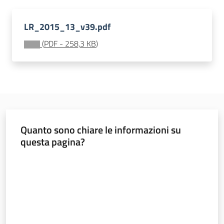
Bilanci
degli
LR_2015_13_v39.pdf
Enti
locali
(
PDF
-
258,3 KB
)
Quanto sono chiare le informazioni su
questa pagina?
Regione
Valuta da 1 a 5 stelle
Emilia-
Romagna
Regione