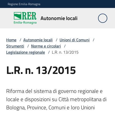
Vai al contenuto
Vai alla navigazione
Vai al footer
Regione Emilia-Romagna
Autonomie
Autonomie locali
locali
Home
/
Autonomie locali
/
Unioni di Comuni
/
Riordino
Strumenti
/
Norme e circolari
/
territoriale
Legislazione regionale
/
L.R. n. 13/2015
L.R. n. 13/2015
Unioni
di
Comuni
Menu selezionato
Riforma del sistema di governo regionale e 
Fusioni
di
locale e disposizioni su Città metropolitana di 
Comuni
Bologna, Province, Comuni e loro Unioni