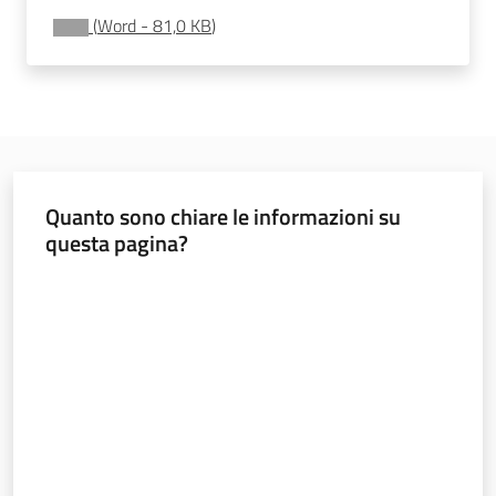
Bilanci
(
Word
-
81,0 KB
)
degli
Enti
locali
Quanto sono chiare le informazioni su
questa pagina?
Valuta da 1 a 5 stelle
Regione
Emilia-
Romagna
Regione