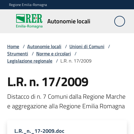
Vai al contenuto
Vai alla navigazione
Vai al footer
Regione Emilia-Romagna
Autonomie
Autonomie locali
locali
Home
/
Autonomie locali
/
Unioni di Comuni
/
Riordino
Strumenti
/
Norme e circolari
/
territoriale
Legislazione regionale
/
L.R. n. 17/2009
L.R. n. 17/2009
Unioni
di
Comuni
Distacco di n. 7 Comuni dalla Regione Marche 
Menu selezionato
Fusioni
di
Comuni
L.R._n._17-2009.doc