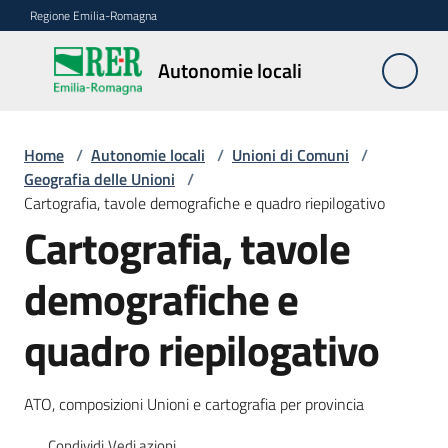
Vai al contenuto
Vai alla navigazione
Vai al footer
Regione Emilia-Romagna
Autonomie
Autonomie locali
locali
Home
/
Autonomie locali
/
Unioni di Comuni
/
Riordino
Geografia delle Unioni
/
territoriale
Cartografia, tavole demografiche e quadro riepilogativo
Cartografia, tavole
Unioni
demografiche e
di
Comuni
Menu selezionato
quadro riepilogativo
Fusioni
di
ATO, composizioni Unioni e cartografia per provincia
Comuni
Condividi
Vedi azioni