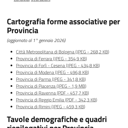
Bilanci
degli
Enti
Cartografia forme associative per
locali
Provincia
(aggiornato al 1° gennaio 2026)
Città Metropolitana di Bologna
(
JPEG
-
268,2 KB
)
Provincia di Ferrara
(
JPEG
-
354,9 KB
)
Provincia di Forlì - Cesena
(
JPEG
-
434,8 KB
)
Provincia di Modena
(
JPEG
-
496,8 KB
)
Provincia di Parma
(
JPEG
-
341,8 KB
)
Provincia di Piacenza
(
JPEG
-
1,9 MB
)
Regione
Provincia di Ravenna
(
PDF
-
457,7 KB
)
Emilia-
Provincia di Reggio Emilia
(
PDF
-
342,3 KB
)
Romagna
Provincia di Rimini
(
JPEG
-
459,3 KB
)
Tavole demografiche e quadri
Regione
riepilogativi per Provincia