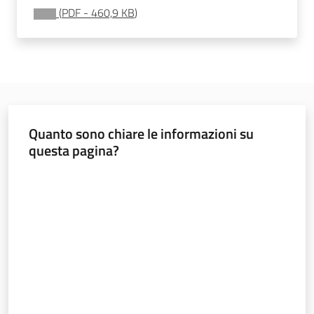
Bilanci
(
PDF
-
460,9 KB
)
degli
Enti
locali
Quanto sono chiare le informazioni su
questa pagina?
Valuta da 1 a 5 stelle
Regione
Emilia-
Romagna
Regione