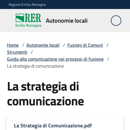
Vai al contenuto
Vai alla navigazione
Vai al footer
Regione Emilia-Romagna
Autonomie
Autonomie locali
locali
Home
/
Autonomie locali
/
Fusioni di Comuni
/
Riordino
Strumenti
/
territoriale
Guida alla comunicazione nei processi di fusione
/
La strategia di comunicazione
Unioni
La strategia di
di
Comuni
comunicazione
Fusioni
di
Comuni
Menu selezionato
La Strategia di Comunicazione.pdf